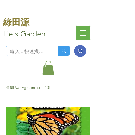
綠田源
Liefs Garden
荷蘭-VanEgmond soil-10L