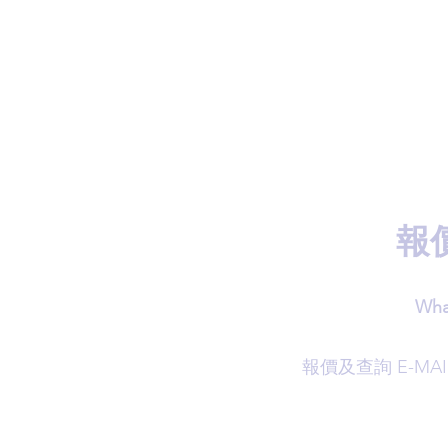
報
Wha
​報價及查詢 E-MAI