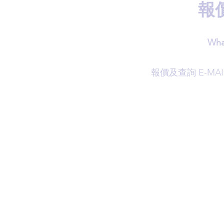
報
Wha
​報價及查詢 E-MAI