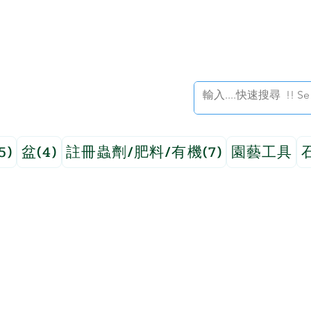
5)
盆(4)
註冊蟲劑/肥料/有機(7)
園藝工具