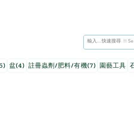
5)
盆(4)
註冊蟲劑/肥料/有機(7)
園藝工具