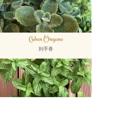
Cuban Oregano
到手香
Mints