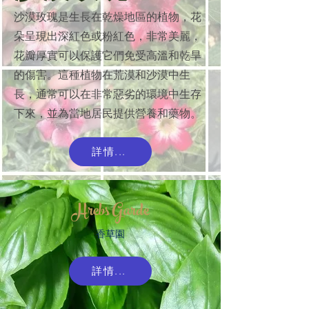
沙漠玫瑰是生長在乾燥地區的植物，花
朵呈現出深紅色或粉紅色，非常美麗，
花瓣厚實可以保護它們免受高溫和乾旱
的傷害。這種植物在荒漠和沙漠中生
長，通常可以在非常惡劣的環境中生存
下來，並為當地居民提供營養和藥物。
詳情...
Hrebs Garde
香草園
詳情...