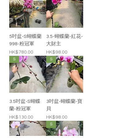
5吋盆-S蝴蝶蘭
3.5-蝴蝶蘭-紅花-
998-粉冠軍
大財主
價格
價格
HK$780.00
HK$98.00
S
S
3.5吋盆-S蝴蝶
3吋盆-蝴蝶蘭-寶
蘭-粉冠軍
貝
價格
價格
HK$130.00
HK$98.00
S