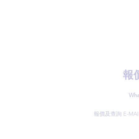
報
Wha
​報價及查詢 E-MAI