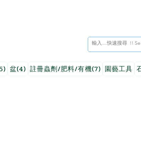
5)
盆(4)
註冊蟲劑/肥料/有機(7)
園藝工具