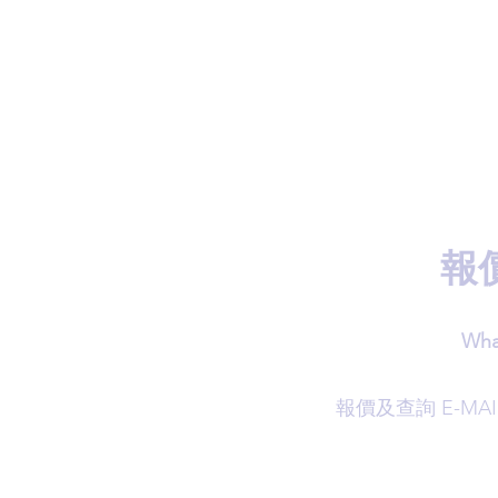
報
Wha
​報價及查詢 E-MAI