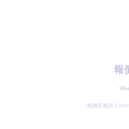
報
Wha
​報價及查詢 E-MAI