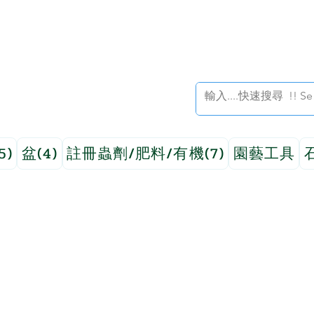
5)
盆(4)
註冊蟲劑/肥料/有機(7)
園藝工具