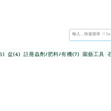
5)
盆(4)
註冊蟲劑/肥料/有機(7)
園藝工具