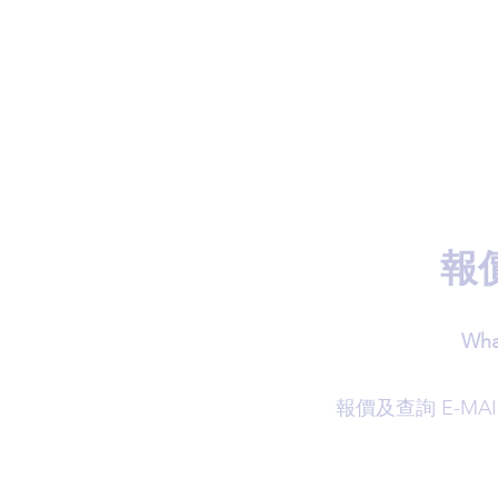
報
Wha
​報價及查詢 E-MAI