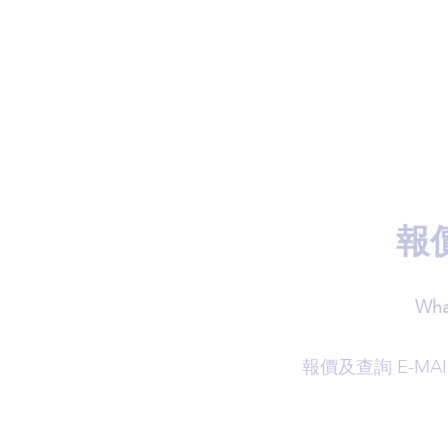
報
Wha
​報價及查詢 E-MAI