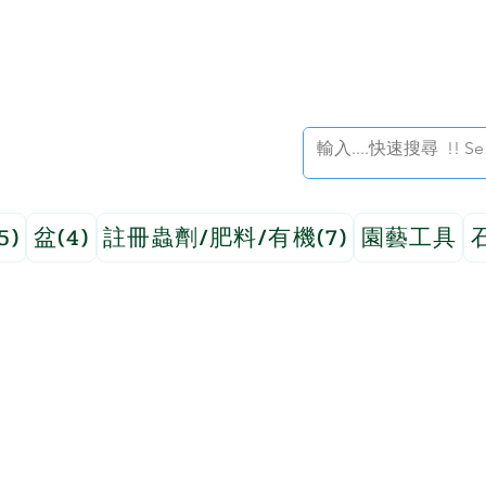
5)
盆(4)
註冊蟲劑/肥料/有機(7)
園藝工具