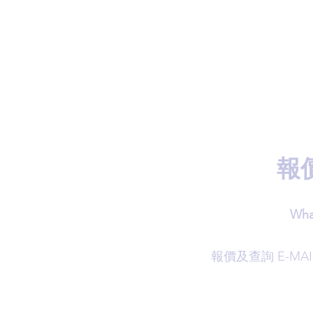
報
Wha
​報價及查詢 E-MAI