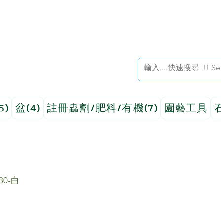
5)
盆(4)
註冊蟲劑/肥料/有機(7)
園藝工具
80-白