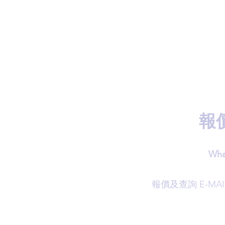
報
Wha
​報價及查詢 E-MAI