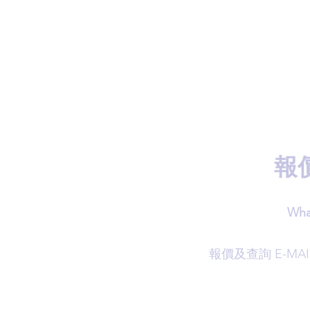
報
Wha
​報價及查詢 E-MAI