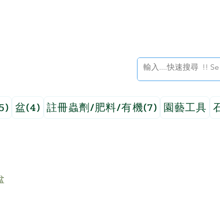
5)
盆(4)
註冊蟲劑/肥料/有機(7)
園藝工具
盆