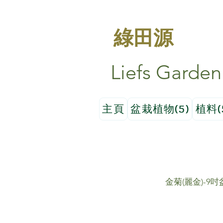
綠田源
Liefs Garden
主頁
盆栽植物(5)
植料(
金菊(麗金)-9吋