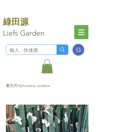
綠田源
Liefs Garden
量天尺Hylocereus undatus