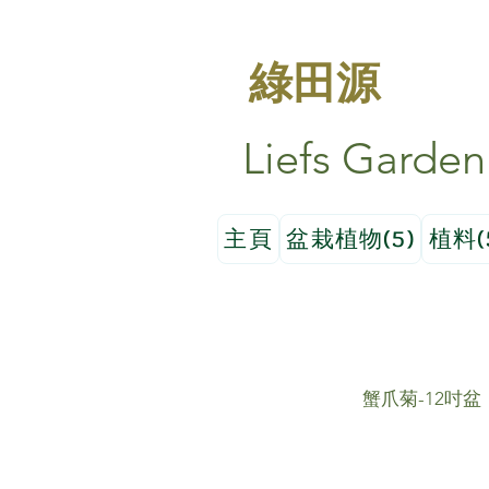
綠田源
Liefs Garden
主頁
盆栽植物(5)
植料(
蟹爪菊-12吋盆