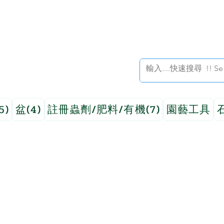
5)
盆(4)
註冊蟲劑/肥料/有機(7)
園藝工具