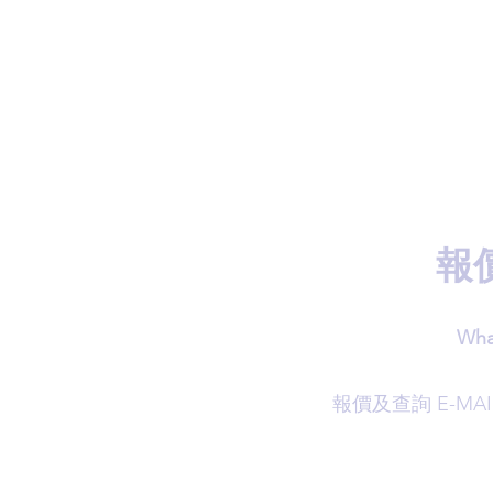
報
Wha
​報價及查詢 E-MAI