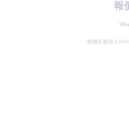
報
Wha
​報價及查詢 E-MAI