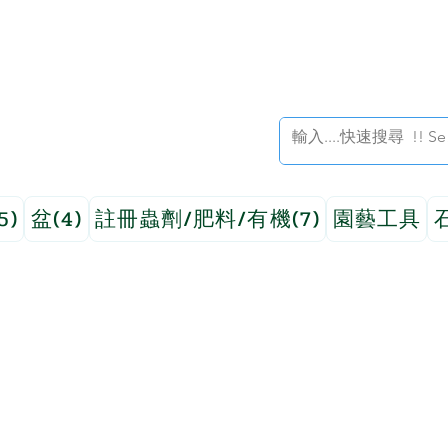
5)
盆(4)
註冊蟲劑/肥料/有機(7)
園藝工具