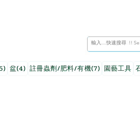
5)
盆(4)
註冊蟲劑/肥料/有機(7)
園藝工具