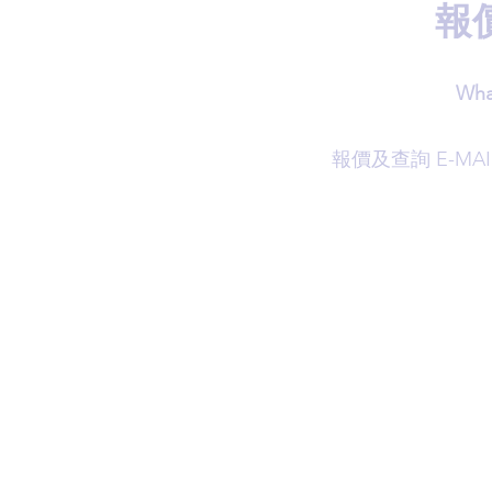
報
Wha
​報價及查詢 E-MAI