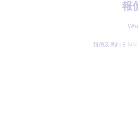
報
Wha
​報價及查詢 E-MAI