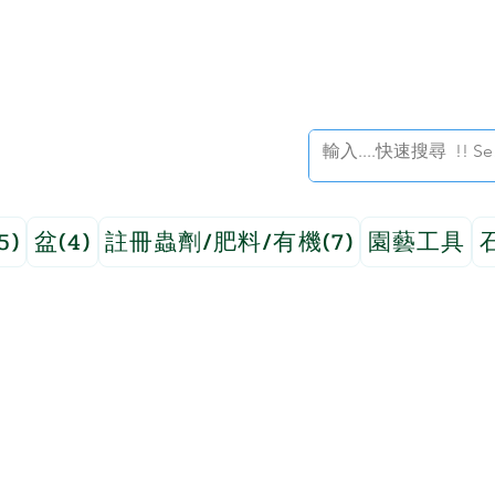
5)
盆(4)
註冊蟲劑/肥料/有機(7)
園藝工具