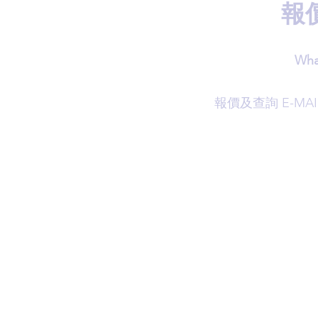
報
Wha
​報價及查詢 E-MAI