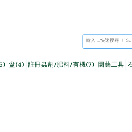
5)
盆(4)
註冊蟲劑/肥料/有機(7)
園藝工具