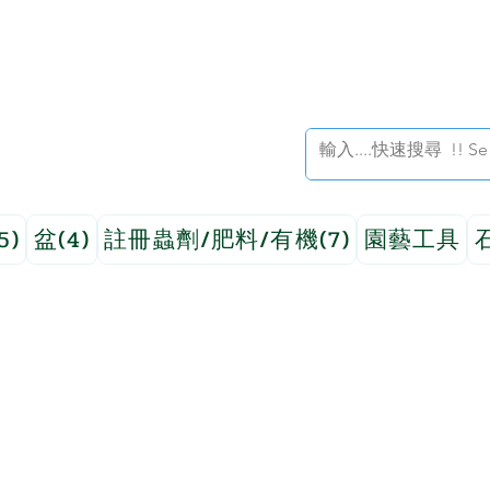
5)
盆(4)
註冊蟲劑/肥料/有機(7)
園藝工具