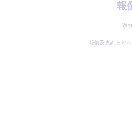
報
Wha
​報價及查詢 E-MAI