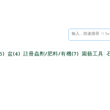
5)
盆(4)
註冊蟲劑/肥料/有機(7)
園藝工具