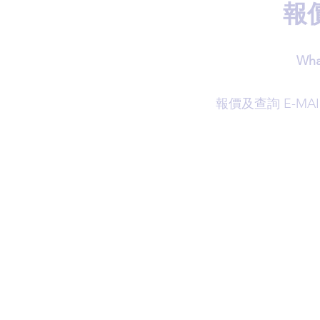
報
Wha
​報價及查詢 E-MAI