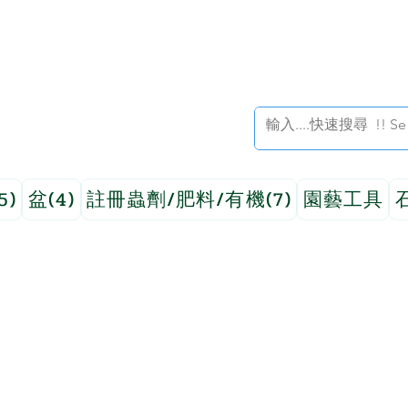
5)
盆(4)
註冊蟲劑/肥料/有機(7)
園藝工具