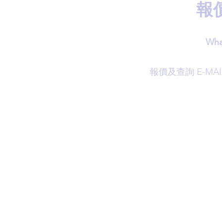
報
Wha
​報價及查詢 E-MAI