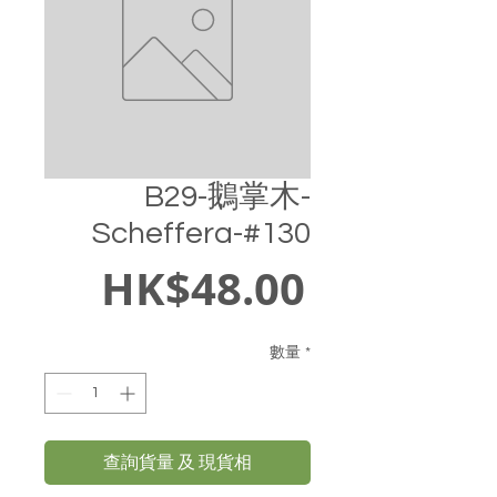
B29-鵝掌木-
Scheffera-#130
價
HK$48.00
格
數量
*
查詢貨量 及 現貨相