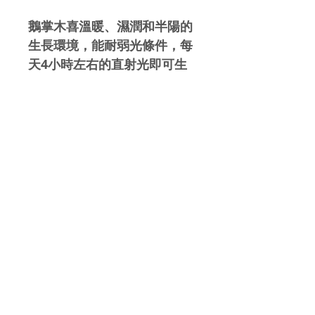
鵝掌木喜溫暖、濕潤和半陽的
生長環境，能耐弱光條件，每
天4小時左右的直射光即可生
長良好；生長適溫15-30℃，
冬季不宜低於5℃，相對濕度
為50 -80%較好，喜濕怕干，
夏季給予充足水分，空氣乾燥
時每天向葉面噴霧，冬季低溫
時盆土保持濕潤偏乾；選擇鉀
肥比例較高的肥料，薄肥勤
施，以液體肥料為佳
報價及訂購查詢