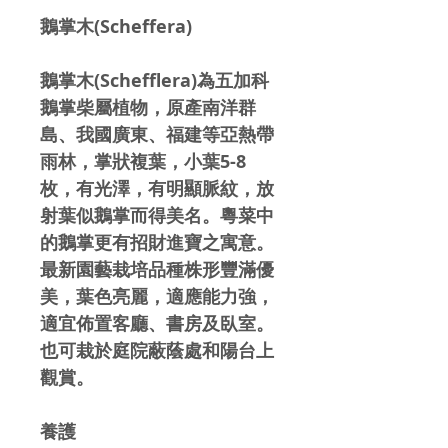
鵝掌木(Scheffera)
鵝掌木(Schefflera)為五加科
鵝掌柴屬植物，原產南洋群
島、我國廣東、福建等亞熱帶
雨林，掌狀複葉，小葉5-8
枚，有光澤，有明顯脈紋，放
射葉似鵝掌而得美名。粵菜中
的鵝掌更有招財進寶之寓意。
最新園藝栽培品種株形豐滿優
美，葉色亮麗，適應能力強，
適宜佈置客廳、書房及臥室。
也可栽於庭院蔽蔭處和陽台上
觀賞。
養護