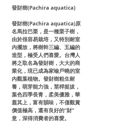
發財樹(Pachira aquatica)
發財樹(Pachira aquatica)原
名馬拉巴栗，是一種栗子樹，
由於很容易栽培，又特別耐室
內擺放，將樹幹三編、五編的
造型，極受人們喜愛。台灣人
將之取名為發財樹，大大的商
業化，現已成為家喻戶曉的室
內觀葉植物。發財樹粗生耐
養，萌芽能力強，莖桿挺拔，
葉色四季長青，柔美優雅，華
蓋其上，富有韻味，不僅觀賞
價值極高，還有良好的“財”
意，深得消費者的喜愛。