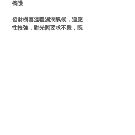
養護
發財樹喜溫暖濕潤氣候，適應
性較強，對光照要求不嚴，既
喜充足的陽光，也極耐陰，盡
量避免烈日曝曬，適宜生長溫
度20-30℃。冬季最好不低於
10℃，春秋季2-3天澆1次水，
在室內澆水次數可減少，保持
盆土濕潤偏乾為度，冬季減少
澆水。每月適量施入多元復合
肥。
報價及訂購查詢