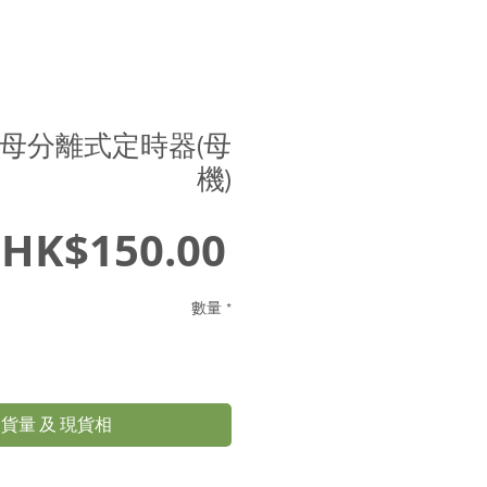
子母分離式定時器(母
機)
價
HK$150.00
格
數量
*
貨量 及 現貨相