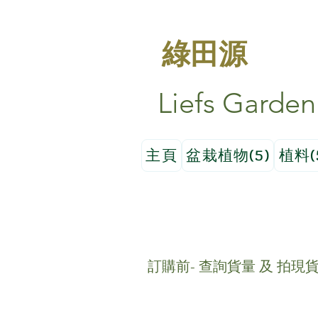
綠田源
Liefs Garden
主頁
盆栽植物(5)
植料(
訂購前- 查詢貨量 及 拍現