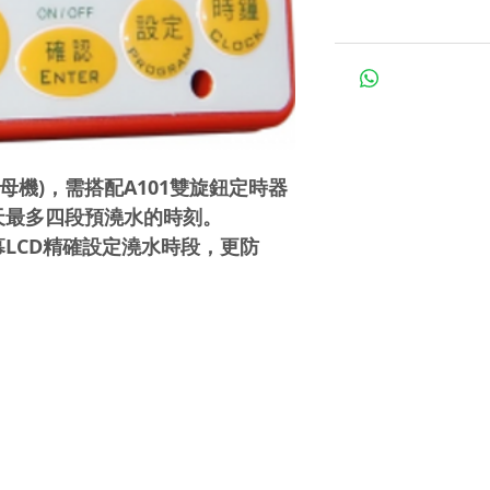
(母機)，需搭配A101雙旋鈕定時器
最多四段預澆水的時刻。

LCD精確設定澆水時段，更防