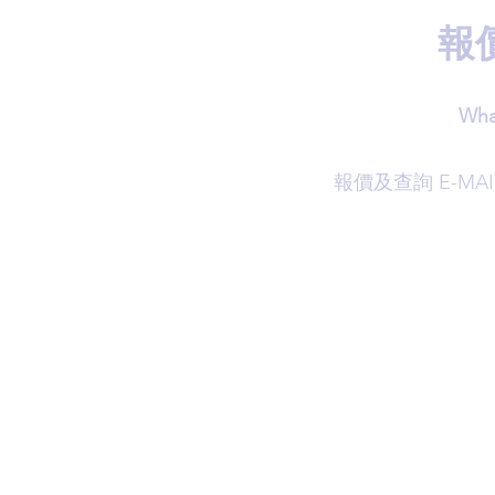
報
Wha
​報價及查詢 E-MAI