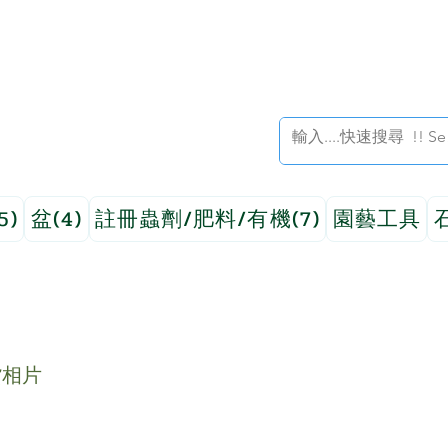
5)
盆(4)
註冊蟲劑/肥料/有機(7)
園藝工具
貨相片