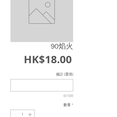
90焰火
價
HK$18.00
格
備註 (選填)
0/100
數量
*