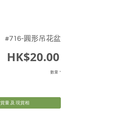
#716-圓形吊花盆
價
HK$20.00
格
數量
*
貨量 及 現貨相