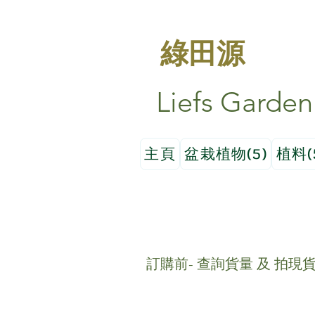
綠田源
Liefs Garden
主頁
盆栽植物(5)
植料(
訂購前- 查詢貨量 及 拍現