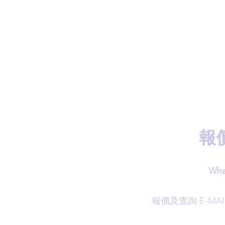
報
Wha
​報價及查詢 E-MAI