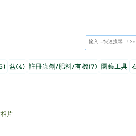
5)
盆(4)
註冊蟲劑/肥料/有機(7)
園藝工具
貨相片