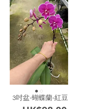
3吋盆-蝴蝶蘭-紅豆