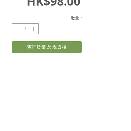
價
HK$98.00
格
數量
*
查詢貨量 及 現貨相
3吋盆-蝴蝶蘭-Phalaenopsis-
紅豆
報價及訂購查詢
93884413
Whatsapp: