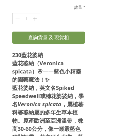
格
數量
*
查詢貨量 及 現貨相
230藍花婆納
藍花婆納（Veronica
spicata）🌸——藍色小精靈
的園藝魔法！✨
藍花婆納，英文名Spiked
Speedwell或穗花婆婆納，學
名
Veronica spicata
，屬植慕
科婆婆納屬的多年生草本植
物。原產歐洲至亞洲溫帶，株
高30-60公分，像一叢叢藍色