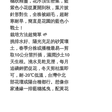
穗狀精靈，花序頂生密集，藍
紫色小花從夏開到秋，葉片披
針形對生，全株被細毛，超耐
寒耐旱，簡直是花園的藍色小
戰士！​
栽培方法超簡單 🌱
挑排水好、陽光充足的砂質壤
土，春季分株或播種最易—剪
取10公分莖扦插，濕潤沙土10
天生根。澆水見乾見溼，每月
追磷鉀肥促花，冬天剪枯葉即
可，耐-20℃低溫，台灣中北
部花壇或陽台種都行。想像你
家邊緣一排藍穗搖曳，配黃花
超夢幻！😍
用途多功能 💙
觀賞：邊界植株、石園、海邊