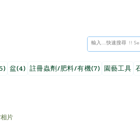
5)
盆(4)
註冊蟲劑/肥料/有機(7)
園藝工具
貨相片