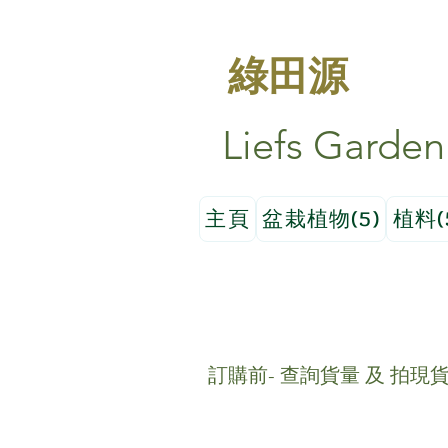
綠田源
Liefs Garden
主頁
盆栽植物(5)
植料(
訂購前- 查詢貨量 及 拍現