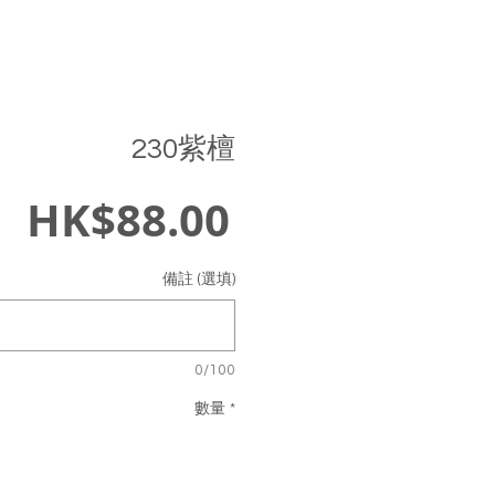
230紫檀
價
HK$88.00
格
備註 (選填)
0/100
數量
*