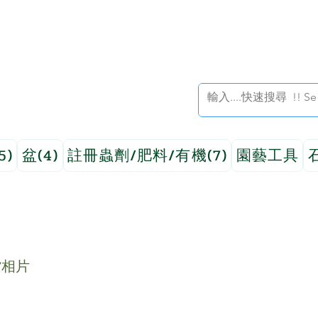
5)
盆(4)
註冊蟲劑/肥料/有機(7)
園藝工具
貨相片