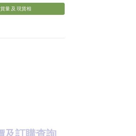
貨量 及 現貨相
價及訂購查詢