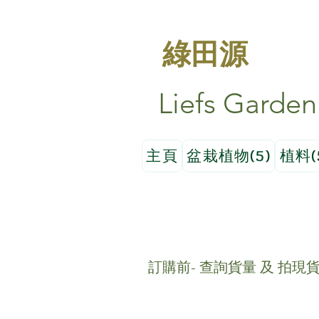
綠田源
Liefs Garden
主頁
盆栽植物(5)
植料(
訂購前- 查詢貨量 及 拍現