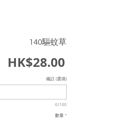
140驅蚊草
價
HK$28.00
格
備註 (選填)
0/100
數量
*