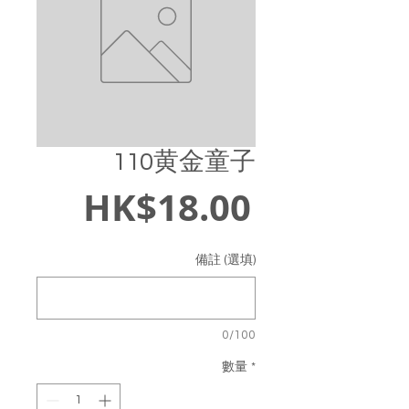
110黄金童子
價
HK$18.00
格
備註 (選填)
0/100
數量
*