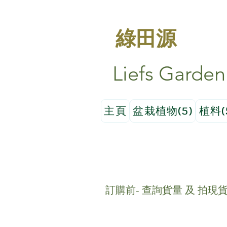
綠田源
Liefs Garden
主頁
盆栽植物(5)
植料(
訂購前- 查詢貨量 及 拍現