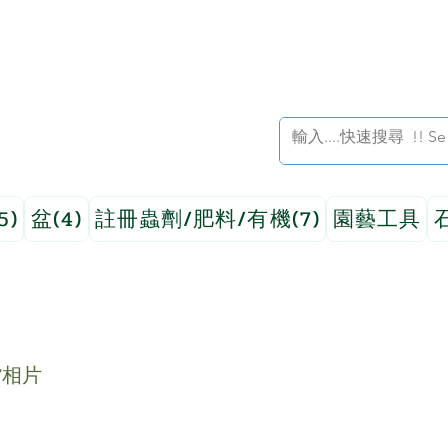
5)
盆(4)
註冊蟲劑/肥料/有機(7)
園藝工具
貨相片