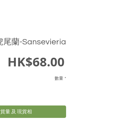
尾蘭-Sansevieria
價
HK$68.00
格
數量
*
貨量 及 現貨相