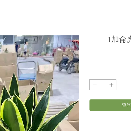
1加侖虎
查詢