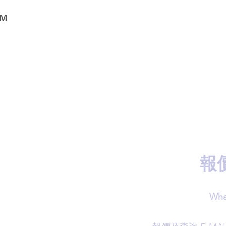
CM
報
Wha