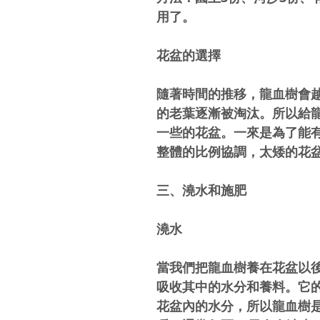
用了。
花盆的選擇
隨著時間的推移，龍血樹會
的老葉逐漸被淘汰。所以給
一些的花盆。一來是為了能
整體的比例協調，太矮的花
三、澆水和施肥
澆水
當我們把龍血樹養在花盆以
吸收其中的水分和養料。它
花盆內的水分，所以龍血樹