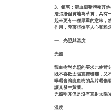
3、鎮宅：龍血樹整體較其
潑張揚但質地為革質，具有
起來更有一種厚重的意味，
作用，帶著些撫平人心和雜
一、光照與溫度
光照
龍血樹對光照的要求比較苛
既不喜歡太陽直接曝曬，又
曝曬會讓龍血樹的葉片曬傷
讓其發生黃葉。
光照明亮但是沒有直射太陽
溫度