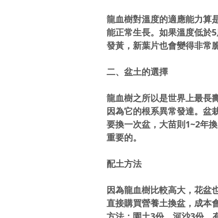
龍血樹對溫度的適應能力算是
能正常生長。如果溫度低於
發黃，新葉片也會變得非常
二、盆土的選擇
龍血樹之所以是世界上最長
因為它的根系異常發達。盆
要換一次盆，大苗則1~2年
重要的。
配土方法
因為龍血樹比較高大，花盆
直接購買營養土換盆，成本
方法：園土3份、河沙3份、