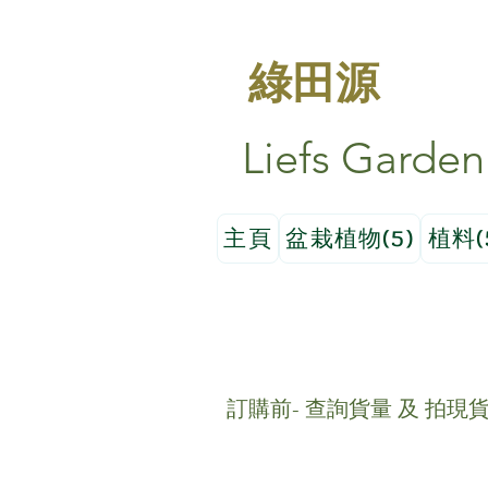
綠田源
Liefs Garden
主頁
盆栽植物(5)
植料(
訂購前- 查詢貨量 及 拍現