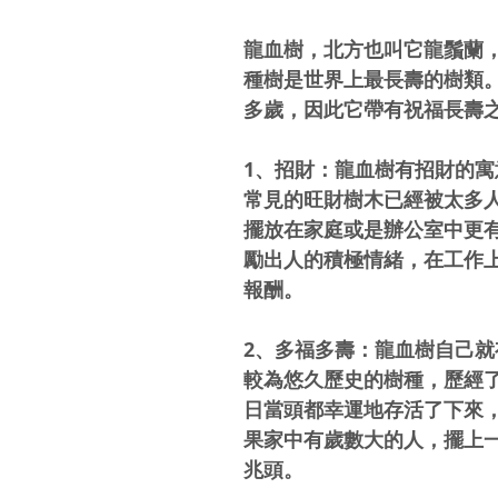
龍血樹，北方也叫它龍鬚蘭
種樹是世界上最長壽的樹類
多歲，因此它帶有祝福長壽
1、招財：龍血樹有招財的
常見的旺財樹木已經被太多
擺放在家庭或是辦公室中更
勵出人的積極情緒，在工作
報酬。
2、多福多壽：龍血樹自己
較為悠久歷史的樹種，歷經
日當頭都幸運地存活了下來
果家中有歲數大的人，擺上
兆頭。