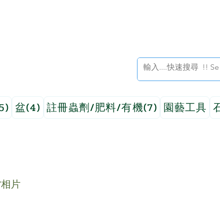
5)
盆(4)
註冊蟲劑/肥料/有機(7)
園藝工具
貨相片