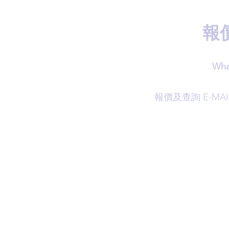
報
Wha
​報價及查詢 E-MAI