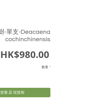
樹-單支-Deacaena
cochinchinensis
價
HK$980.00
格
數量
*
貨量 及 現貨相