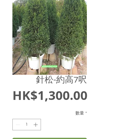
針松-約高7呎
價
HK$1,300.00
格
數量
*