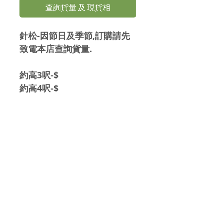
查詢貨量 及 現貨相
針松-因節日及季節,訂購請先
致電本店查詢貨量.
約高3呎-$
約高4呎-$
約高5呎-$
約高6呎-$
約高7呎-$
報價及訂購查詢
93884413
Whatsapp: