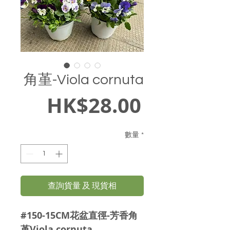
角堇-Viola cornuta
價
HK$28.00
格
數量
*
查詢貨量 及 現貨相
#150-15CM花盆直徑-芳香角
堇Viola cornuta