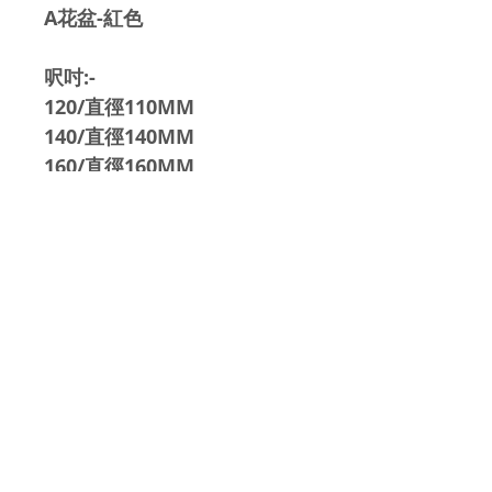
A花盆-紅色
呎吋:-
120/直徑110MM
140/直徑140MM
160/直徑160MM
180/直徑180MM
200/直徑200MM
報價及訂購查詢
93884413
Whatsapp:
​報價及查詢 E-
MAIL:
cplee332@gmail.com