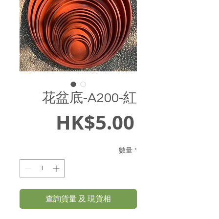
花盆底-A200-紅
價
HK$5.00
格
數量
*
查詢貨量 及 現貨相