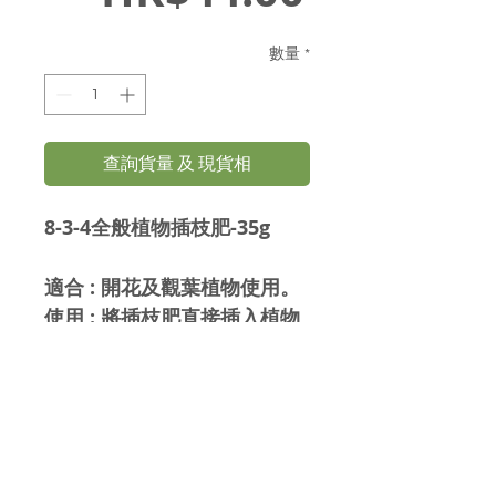
格
數量
*
查詢貨量 及 現貨相
8-3-4全般植物插枝肥-35g
適合 : 開花及觀葉植物使用。
使用 : 將插枝肥直接插入植物
與盆邊土壞中間位置，
9-12cm盆 左右邊各1支，21-
27cm盆 平均位置插入4支。
(約2個月使用一次)