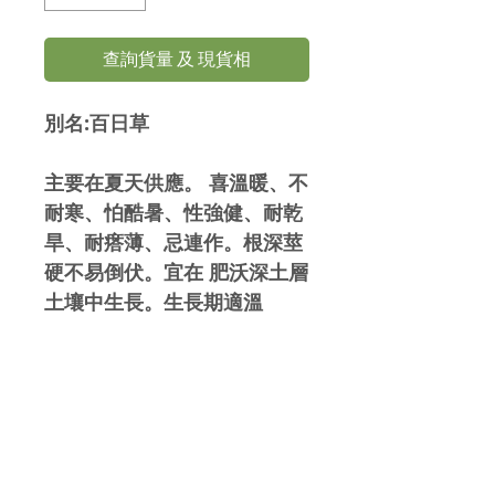
查詢貨量 及 現貨相
別名:百日草
主要在夏天供應。 喜溫暖、不
耐寒、怕酷暑、性強健、耐乾
旱、耐瘩薄、忌連作。根深莖
硬不易倒伏。宜在 肥沃深土層
土壤中生長。生長期適溫
15~30°C，適合北方栽培。矮
型種在炎熱地區，宜植輕蔭
處，同屬約有20種，如小百日
草、細葉百日草等。