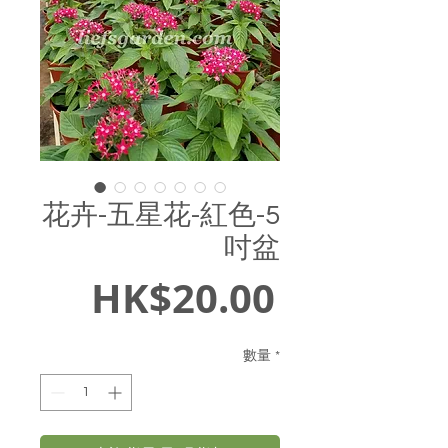
花卉-五星花-紅色-5
吋盆
價
HK$20.00
格
數量
*