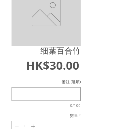
细葉百合竹
價
HK$30.00
格
備註 (選填)
0/100
數量
*