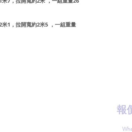
1
米
7
，拉開寬約
2
米
，一組重量
26
2
米
1
，拉開寬約
2
米
5
，一組重量
報
Wha