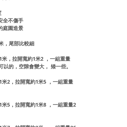
度
安全不傷手
的庭園造景
米，尾部比較細
1
米，拉開寬約
1
米
2
，一組重量
可以的，空隙會變大，
矮一些。
1
米
2
，拉開寬約
1
米
5
，一組重量
1
米
5
，拉開寬約
1
米
8
，一組重量
2