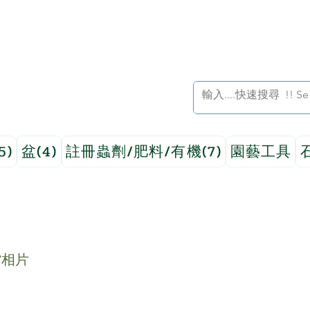
5)
盆(4)
註冊蟲劑/肥料/有機(7)
園藝工具
貨相片