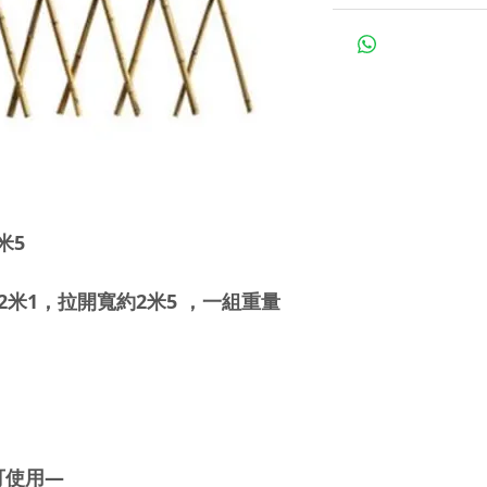
米5
米1，拉開寬約2米5 ，一組重量
可使用—