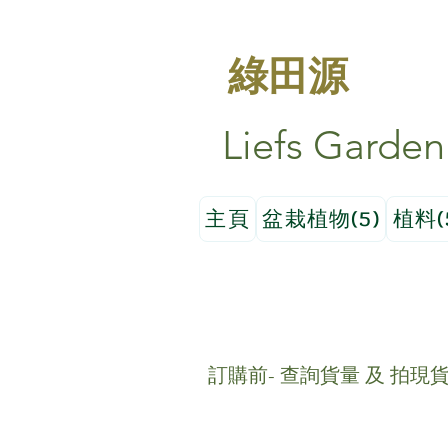
綠田源
Liefs Garden
主頁
盆栽植物(5)
植料(
訂購前- 查詢貨量 及 拍現