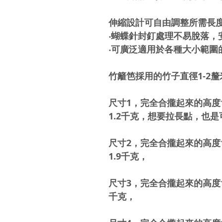
伸縮設計可自由調整所需長
‧蝴蝶針封釘處理不易脫落，
‧可廣泛適用於各種大小範圍
竹籬笆採用的竹子直徑
1-2
釐
尺寸
1
，完全合攏起來的高度
1.2
千克，想要拉長點，也是
尺寸
2
，完全合攏起來的高度
1.9
千克，
尺寸
3
，完全合攏起來的高度
千克，