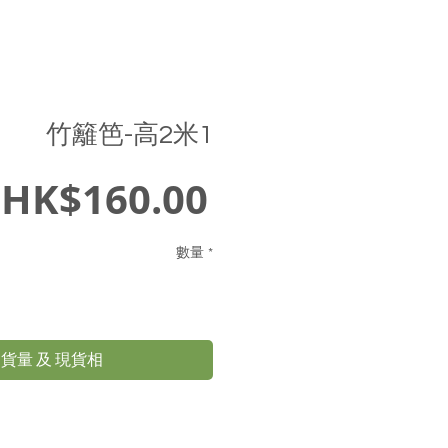
竹籬笆-高2米1
價
HK$160.00
格
數量
*
貨量 及 現貨相