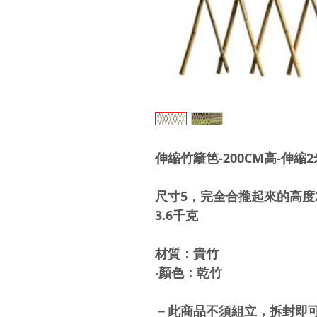
伸縮竹籬笆-200CM高-伸縮2
尺寸5，完全合攏起來的高度2
3.6千克
材質：貴竹
‧顏色：乾竹
－此商品不須組立，拆封即