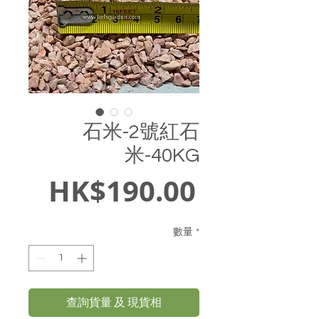
石米-2號紅石
米-40KG
價
HK$190.00
格
數量
*
查詢貨量 及 現貨相