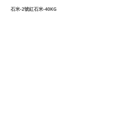
石米-2號紅石米-40KG
直徑:4-6MM
報價及訂購查詢
93884413
Whatsapp:
​報價及查詢 E-
MAIL:
cplee332@gmail.com
營業時間:
0900-1800
地址:香港大埔寶湖道