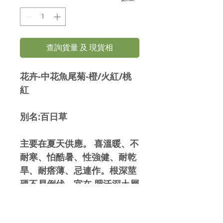
查詢貨量 及 現貨相
花卉-中花魚尾菊-橙/火紅/桃
紅
別名:百日草
主要在夏天供應。 喜溫暖、不
耐寒、怕酷暑、性強健、耐乾
旱、耐瘩薄、忌連作。根深莖
硬不易倒伏。宜在 肥沃深土層
土壤中生長。生長期適溫
15~30°C，適合北方栽培。矮