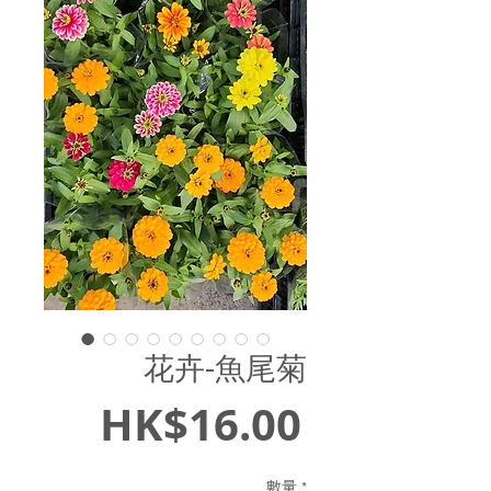
花卉-魚尾菊
價
HK$16.00
格
數量
*