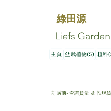
綠田源
Liefs Garden
主頁
盆栽植物(5)
植料(
訂購前- 查詢貨量 及 拍現