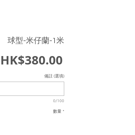
球型-米仔蘭-1米
價
HK$380.00
格
備註 (選填)
0/100
數量
*