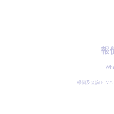
報
Wha
​報價及查詢 E-MAI