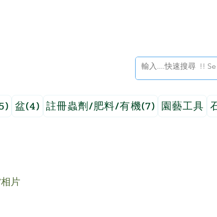
5)
盆(4)
註冊蟲劑/肥料/有機(7)
園藝工具
貨相片