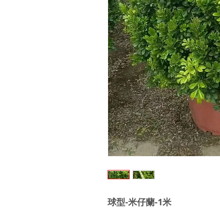
球型-米仔蘭-1米