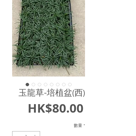
玉龍草-培植盆(西)
價
HK$80.00
格
數量
*