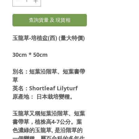
查詢貨量 及 現貨相
玉龍草-培植盆(西) (量大特價)
30cm * 50cm
別名：短葉沿階草、短葉書帶
草
英名：Shortleaf Lilyturf
原產地： 日本栽培變種。
玉龍草又稱短葉沿階草、短葉
書帶草，植株高4-7公分。葉
色濃綠的玉龍草, 是沿階草的
一個變種，屬百合科的多年生