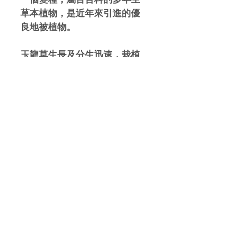
草本植物，是近年來引進的優
良地被植物。
玉龍草生長及分生迅速，栽植
後能很快地在地面長成一片濃
密的地毯狀草皮，對水土保持
有特別優良的效果，而且具有
耐陰性強、耐踐踏、較耐寒等
優點，所以是極佳的草坪植
材，具有極佳的耐蔭性及耐踐
踏的優良特性，因此在庭園設
計時經常使用。
報價及訂購查詢