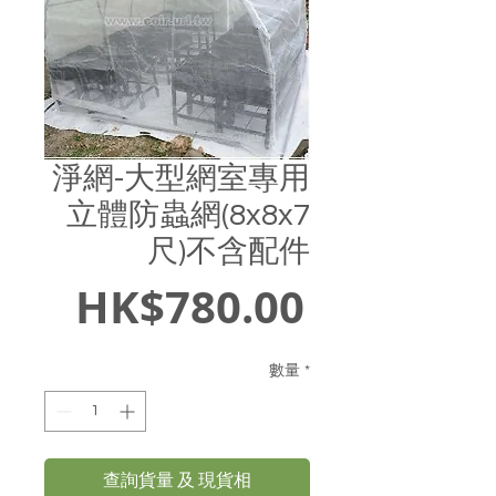
淨網-大型網室專用
立體防蟲網(8x8x7
尺)不含配件
價
HK$780.00
格
數量
*
查詢貨量 及 現貨相