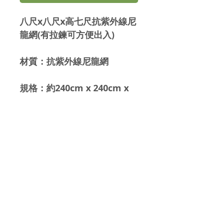
八尺x八尺x高七尺抗紫外線尼
龍網(有拉鍊可方便出入)

材質：抗紫外線尼龍網

規格：約240cm x 240cm x 
200cm

配件：不含其它配件
報價及訂購查詢
93884413
Whatsapp: