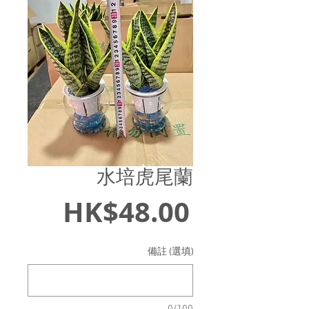
水培虎尾蘭
價
HK$48.00
格
備註 (選填)
0/100