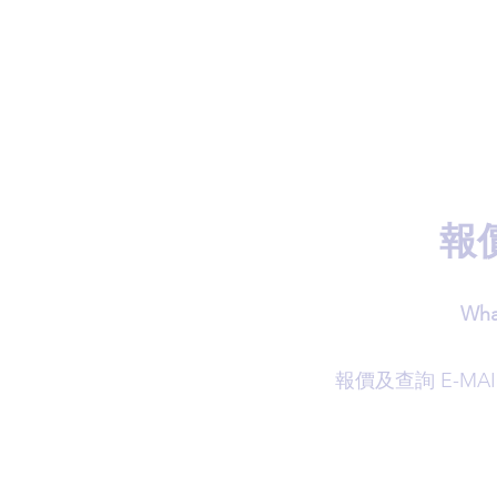
報
Wha
​報價及查詢 E-MAI