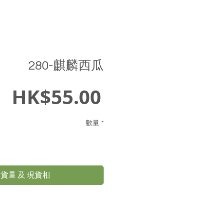
280-麒麟西瓜
價
HK$55.00
格
數量
*
貨量 及 現貨相