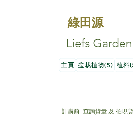
綠田源
Liefs Garden
主頁
盆栽植物(5)
植料(
訂購前- 查詢貨量 及 拍現