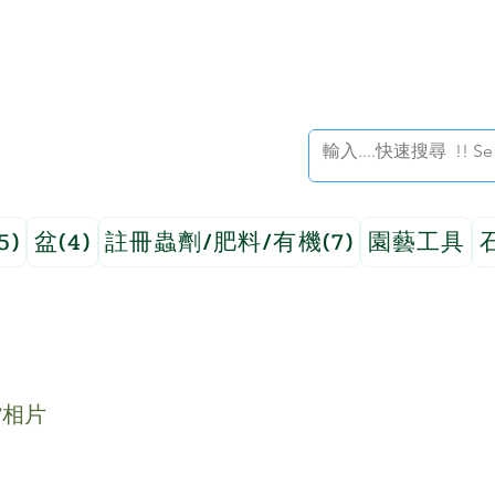
5)
盆(4)
註冊蟲劑/肥料/有機(7)
園藝工具
貨相片